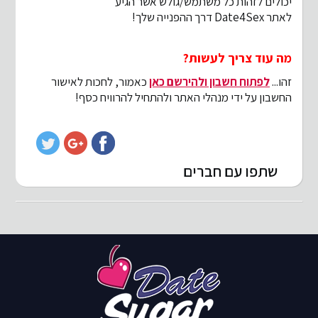
יכולים לזהות כל משתמש/גולש אשר הגיע
לאתר Date4Sex דרך ההפנייה שלך!
מה עוד צריך לעשות?
זהו...
לפתוח חשבון ולהירשם כאן
כאמור, לחכות לאישור
החשבון על ידי מנהלי האתר ולהתחיל להרוויח כסף!
שתפו עם חברים