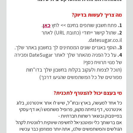
מה צריך לעשות בדיוק?
1.
פתח חשבון שותפים בחינם >> לחץ
כאן
.
2.
שתול קישור ייחודי (כתובת URL) לאתר
datesugar.co.il.
3.
הוסף באנרים שונים הממתינים לך בחשבון באתר שלך.
4.
על כל הפניה מהאתר שלך לאתר DateSugar ומכירה
של מנוי תרוויח כסף!
(תוכל לצפות ולעקוב בקלות בחשבון שלך בדו"חות
מפורטים של כל המשתמשים שהגיעו דרכך)
מי בעצם יכול להצטרף לתכנית?
כל אחד למעשה, בארץ ובחו"ל, שיש לו אתר אינטרנט, בלוג
אינטרנטי, דף נחיתה מקוון, פרופיל משתמש ו/או דף עסקי
בפייסבוק ובשאר רשתות חברתיות -
אם ברשותך כלי ופוטנציאל לחשיפה שיווקית רלוונטית לקהל
הגולשים והמשתמשים שלנו, אתה יותר ממוזמן כבר עכשיו