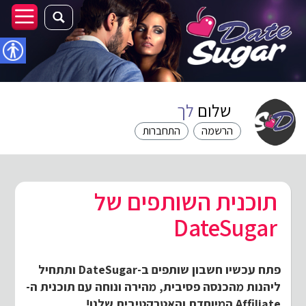
נגישו
שלום
לך
הרשמה
התחברות
תוכנית השותפים של
DateSugar
פתח עכשיו חשבון שותפים ב-DateSugar ותתחיל
ליהנות מהכנסה פסיבית, מהירה ונוחה עם תוכנית ה-
Affiliate המיוחדת והאטרקטיבית שלנו!