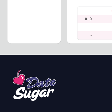
ב
0 - 0
-