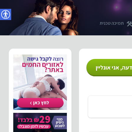
נגישו
תמיכה טכנית
עה, אני אונליין