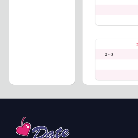
ב
0 - 0
-