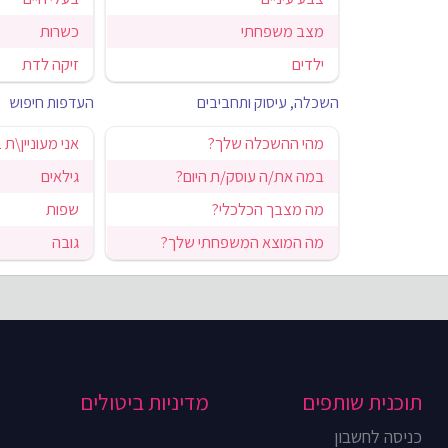
מצב משפחתי
כשרות
ילדים
זיקה לדת
השכלה, עיסוק ותחביבים
העדפות חיפוש
מהי ההשכלה שלך?
אני מעוניין\ת 
במה את/ה עוסק/ת היום?
גילאים
מה מצבך הכלכלי?
שפות
מה המוצא המשפחתי שלך?
גובה
תוכנית שותפים
מדיניות ביטולים
כניסה לחשבון