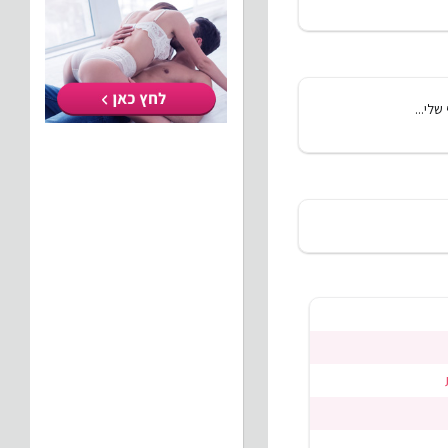
לי...