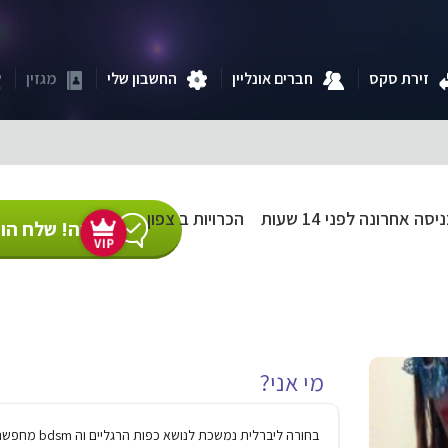
זירת סקס
חברים אונליין
החשבון שלי
מגזין
יסה אחרונה לפני 14 שעות
הכרויות ב צפון
פנויה! שלח הוד
מי אני?
בחורה ליברלית נמשכת לנושא כפות הרגליים וה bdsm מחפשת מישהו דומה