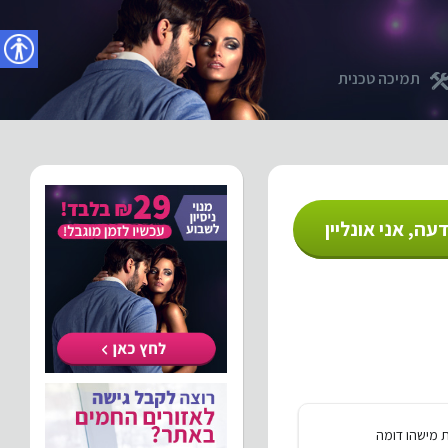
נגישו
תמיכה טכנית
עה, אני אונליין