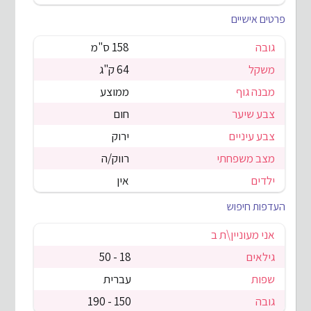
פרטים אישיים
גובה
158 ס"מ
משקל
64 ק"ג
מבנה גוף
ממוצע
צבע שיער
חום
צבע עיניים
ירוק
מצב משפחתי
רווק/ה
ילדים
אין
העדפות חיפוש
אני מעוניין\ת ב
גילאים
18 - 50
שפות
עברית
גובה
150 - 190