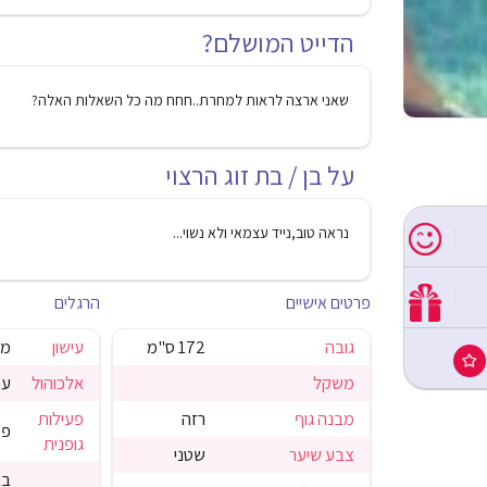
הדייט המושלם?
שאני ארצה לראות למחרת..חחח מה כל השאלות האלה?
על בן / בת זוג הרצוי
נראה טוב,נייד עצמאי ולא נשוי...
פרטים אישיים
הרגלים
גובה
172 ס"מ
עישון
מע
משקל
אלכוהול
עם
מבנה גוף
רזה
פעילות
פע
גופנית
צבע שיער
שטני
בא