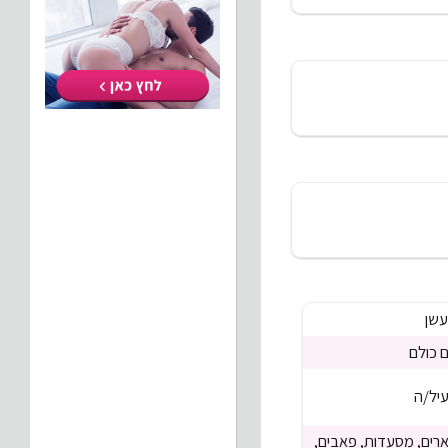
שן
 כולם
יל/ה
רים, מסעדות, פאבים,