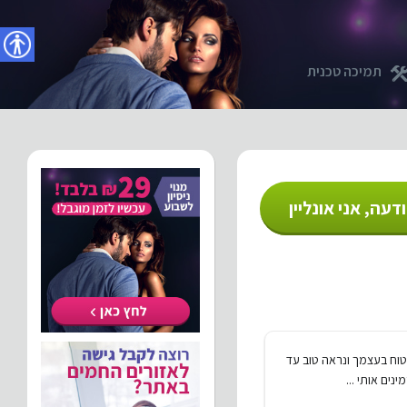
נגישו
תמיכה טכנית
דעה, אני אונליין
וח בעצמך ונראה טוב עד