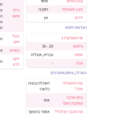
צבע עיניים
שחור
ספ
מצב משפחתי
רווק/ה
בילוי
אי
אהוב
הר
ילדים
אין
אמ
העדפות חיפוש
סט
בעלי
אני מעוניין\ת ב
חי
חיים
גילאים
20 - 35
כשרות
אס
שפות
עברית, אנגלית
זיקה
חי
גובה
-
לדת
השכלה, עיסוק ותחביבים
מהי ההשכלה
השכלה גבוהה
שלך?
כלשהי
במה את/ה
אחר
עוסק/ת היום?
מה מצבך הכלכלי?
אספר בהמשך