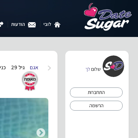
לובי
הודעות
אגם
גיל 29
כניס
שלום
לך
התחברות
הרשמה