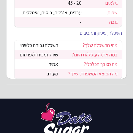
גילאים
20 - 45
שפות
עברית, אנגלית, רוסית, איטלקית
גובה
-
השכלה, עיסוק ותחביבים
מהי ההשכלה שלך?
השכלה גבוהה כלשהי
במה את/ה עוסק/ת היום?
שיווק ומכירות/פרסום
מה מצבך הכלכלי?
אמיד
מה המוצא המשפחתי שלך?
מעורב