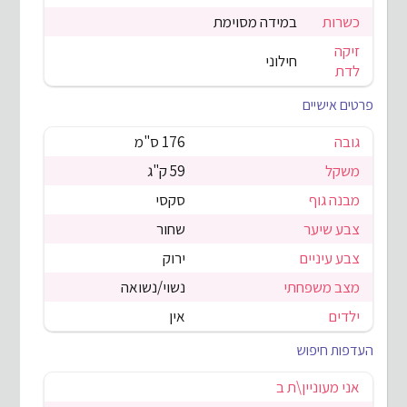
כשרות
במידה מסוימת
זיקה
חילוני
לדת
פרטים אישיים
גובה
176 ס"מ
משקל
59 ק"ג
מבנה גוף
סקסי
צבע שיער
שחור
צבע עיניים
ירוק
מצב משפחתי
נשוי/נשואה
ילדים
אין
העדפות חיפוש
אני מעוניין\ת ב