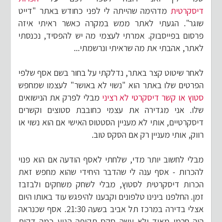
דיסקרטית
מדהימה שהייתה לי לפני כחודש באתר "דייט
שוגר". הגעתי לאתר ממש במקרה כאשר ראיתי איזה
פרסום בפייסבוק. אמרתי לעצמי מה יש להפסיד, נכנסתי
לאתר, אהבתי את מה שראיתי ונרשמתי...
לאחר שיטוט קצר באתר, נדלקתי על בחור בשם אסף שלפי
הפרטים שלו באתר הוא "נשוי לא באושר" לעצמו שמחפש
סטוץ או קשר דיסקרטי לא רציני
מבלי לפרק את הנישואים
שלו. אני מגדירה את עצמי כחובבת סטוצים וקשרים
דיסקרטיים, אותי לא מעניין הסטטוס האישי אם הוא נשוי או
רווק, אותי מעניין רק אם הסקס טוב.
מבלי לחשוב יותר מדי, שלחתי לאסף הודעה אם הוא פנוי
להכרות - אסף ענה לי שהדבר היחידי שהוא מחפש זאת
הכרות דיסקרטית לסטוץ, מבלי לשחק משחקים ולבזבז
זמן. החלפנו בינינו טלפונים וקבענו להיפגש עוד באותו היום
אצלי בדירה במרכז תל אביב בשעה 21:30. אסף שכנראה
היה חרמן מאוד ולא עשה סקס תקופה הגיע כמה דקות