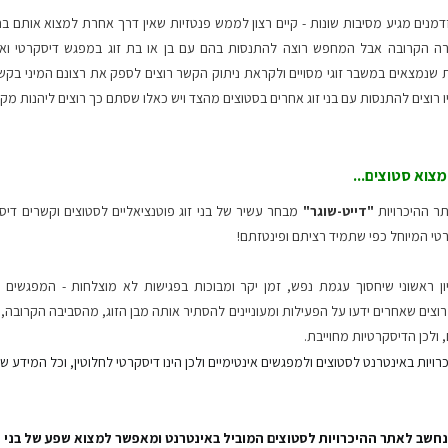
מזדמנים מגיע מסיבות שונות - קיים רצון לממש פנטזיות שאין דרך אחרת למצוא אותם
ה הקרובה אבל המחפש רוצה להתנסות בהם עם בן או בת זוג במפגש דיסקרטי ואינ
ות שנמצאים במשבר זוגי מסויים ולקראת ניתוק הקשר רוצים לספק את רצונם המיני בקשר ד
 רוצים להתנסות עם בני זוג אחרים בסטוצים מהצד ויש כאלו שסתם כך רוצים ליהנות מקשר
צוא סטוצים...
תר ההיכרויות
"דייט-שוגר"
מבחר עשיר של בני זוג פוטנציאליים לסטוצים וקשרים די
י המיוחל כפי שתמיד רציתם ופינטזתם!
 ראשוני שיחסוך עגמת נפש, זמן יקר ומבוכות בפגישות לא מוצלחות - המפגשים ה
ם רוצים שאחרים ידעו על הפעילות ומעוניינים להסתיר אותה מבן הזוג, מהסביבה הקרובה
, ולכן הדיסקרטיות מחוייבת.
כרויות באינטרנט לסטוצים ולמפגשים אינטימיים ולכן הינו דיסקרטי לחלוטין, וכל המידע שיש
Date-Suga נחשב לאתר ההיכרויות לסטוצים המוביל באינטרנט ומאפשר למצוא שפע של בנ