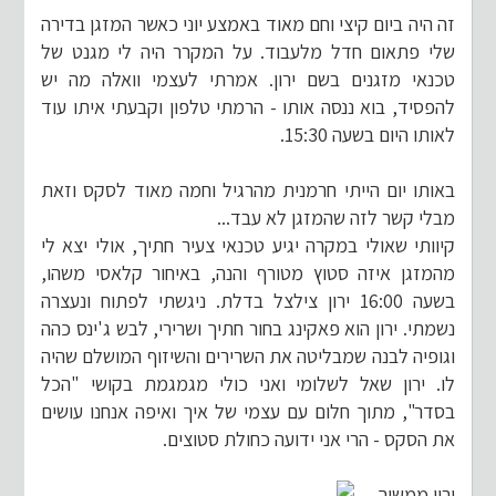
זה היה ביום קיצי וחם מאוד באמצע יוני כאשר המזגן בדירה
שלי פתאום חדל מלעבוד. על המקרר היה לי מגנט של
טכנאי מזגנים בשם ירון. אמרתי לעצמי וואלה מה יש
להפסיד, בוא ננסה אותו - הרמתי טלפון וקבעתי איתו עוד
לאותו היום בשעה 15:30.
באותו יום הייתי חרמנית מהרגיל וחמה מאוד לסקס וזאת
מבלי קשר לזה שהמזגן לא עבד...
קיוותי שאולי במקרה יגיע טכנאי צעיר חתיך, אולי יצא לי
מהמזגן איזה סטוץ מטורף והנה, באיחור קלאסי משהו,
בשעה 16:00 ירון צילצל בדלת. ניגשתי לפתוח ונעצרה
נשמתי. ירון הוא פאקינג בחור חתיך ושרירי, לבש ג'ינס כהה
וגופיה לבנה שמבליטה את השרירים והשיזוף המושלם שהיה
לו. ירון שאל לשלומי ואני כולי מגמגמת בקושי "הכל
בסדר", מתוך חלום עם עצמי של איך ואיפה אנחנו עושים
את הסקס - הרי אני ידועה כחולת סטוצים.
ירון ממשיך