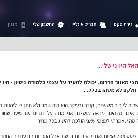
זירת סקס
חברים אונליין
החשבון שלי
מגזין
אל היווני שלי...
י גלית, אני בת 28 וחצי מאזור הדרום, יכולה להעיד על עצמי כלמודת ניסיון -
 חלקם לא משהו בכלל...
היה לי היה משעמם, קודר ובעיקר הוא היה גומר ולא נותן לי ליהנות מ
 איבר מדהים, מראה מושלם, אני מתה על גברים עם שיער שחור אר
זה מה שאמרתי לעצמי שאני הולכת להשיג בכל מחיר.
א מעט אפליקציות ואתרי הכרויות ברשת אבל ההכרות הזו עם יוני החתי