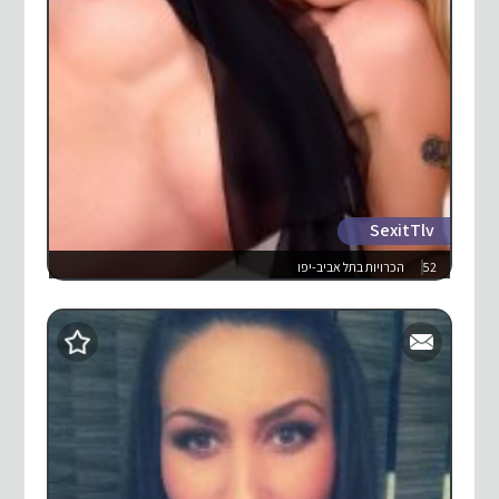
SexitTlv
52
הכרויות בתל אביב-יפו