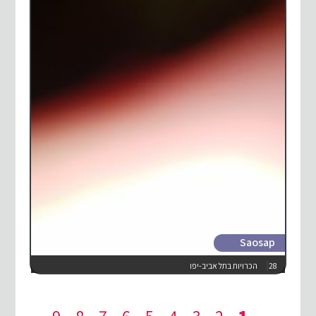
Saosap
28
הכרויות בתל אביב-יפו